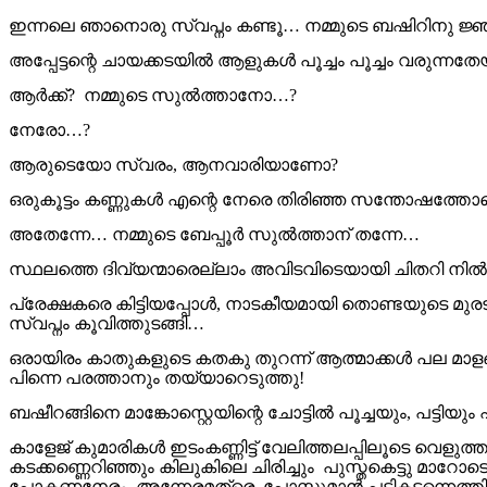
ഇന്നലെ ഞാനൊരു സ്വപ്നം കണ്ടൂ… നമ്മുടെ ബഷിറിനു ജ്ഞാ
അപ്പേട്ടന്റെ ചായക്കടയിൽ ആളുകൾ പൂച്ചം പൂച്ചം വരുന്നതേയ
ആർക്ക്‌? നമ്മുടെ സുൽത്താനോ…?
നേരോ…?
ആരുടെയോ സ്വരം, ആനവാരിയാണോ?
ഒരുകൂട്ടം കണ്ണുകൾ എന്റെ നേരെ തിരിഞ്ഞ സന്തോഷത്തോട
അതേന്നേ… നമ്മുടെ ബേപ്പൂർ സുൽത്താന് തന്നേ…
സ്ഥലത്തെ ദിവ്യന്മാരെല്ലാം അവിടവിടെയായി ചിതറി നിൽപ്
പ്രേക്ഷകരെ കിട്ടിയപ്പോൾ, നാടകീയമായി തൊണ്ടയുടെ മുരട
സ്വപ്നം കൂവിത്തുടങ്ങി…
ഒരായിരം കാതുകളുടെ കതകു തുറന്ന് ആത്മാക്കൾ പല മാളങ്ങളിൽ
പിന്നെ പരത്താനും തയ്യാറെടുത്തു!
ബഷീറങ്ങിനെ മാങ്കോസ്റ്റെയിന്റെ ചോട്ടിൽ പൂച്ചയും, പട്ടിയ
കാളേജ് കുമാരികൾ ഇടംകണ്ണിട്ട് വേലിത്തലപ്പിലൂടെ വെ
കടക്കണ്ണെറിഞ്ഞും കിലുകിലെ ചിരിച്ചും പുസ്തകെട്ടു മാറോ
പോകണനേരം, അന്നേരമത്രെ, പോസ്റ്റുമാൻ പടികടന്നെത്തി