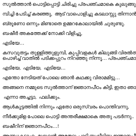
സുൽത്താൻ പൊട്ടിപ്പൊട്ടി ചിരിച്ചു പ്രപഞ്ചമാകെ കുലുങ്ങുംവ
മ്പിച്ചി പേടിച്ച് കരഞ്ഞു, ആട് വാപൊളിച്ചു കടലാസ്സു തിന
ബ്രൂണോ ഒന്നും മിണ്ടാതെ ഉമ്മറകോലായിൽ ചുരുണ്ടു.
ബഷീർ അകത്തേക്ക് നോക്കി വിളിച്ചൂ,
എടിയേ…
കസവുതട്ടം തുള്ളിത്തുളുമ്പി, കുപ്പിവളകൾ കിലുങ്ങി വിരൽ
പൊഴിച്ച് വാതിൽ പടിക്കപ്പുറം നിറഞ്ഞു നിന്നൂ… പ്രപഞ്ച
എടിയേ, എടിയേ, എടിയേ…
എന്തോ നേടിയത് പോലെ ഞാൻ കഥക്കു വിരാമമിട്ടു…
അങ്ങനെ നമ്മുടെ സുൽത്താന് ജ്ഞാനപീഠം കിട്ടി, ഇതാ ഞാ
എന്നാ അച്ചട്ടാ, ഫലിക്കും.
ആൾകൂട്ടത്തിൽ നിന്നും ഏതോ ഒരുസ്വരം പൊന്തിവന്നു,
നീർക്കുമിള പോലെ പൊട്ടി അന്തരീക്ഷമാകെ അതു പടർന്നു..
ബഷീറിന് ജ്ഞാനപീഠം…!
അണ്ഡകടാഹം മുഴുവൻ അതേറ്റു പാടി ബഷീറിനു ജ്ഞാനപീ