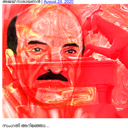
അജയ് നാരായണൻ |
August 24, 2020
സംഗതി അറിഞ്ഞോ…