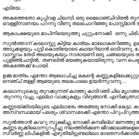
എടിയേ…
അകത്തേതോ കുപ്പിവള ചിലമ്പി, ഒരു മൈലാഞ്ചിവിരൽ തുമ്പ
വെള്ളിനാണയം പറന്നു വീണൂ തലചൊറിഞ്ഞു പോസ്റ്റ്‌മാൻ
ആകാംക്ഷയുടെ മാപിനിയെടുത്തു ചുറ്റുംനോക്കി. ഒന്നു ചി
സുൽത്താന് കടലാസ്സു കിട്ടിയ കാര്യം മാലോകരറിഞ്ഞു. ഉമ്മ
അടുക്കളയും പൂട്ടി കൊതിയോടെ കഥയറിയാൻ ഓടിവന്നു. കേ
വാസ്തവം തേടി അലയുകയും നാരായണി ഒരു ചങ്ങലയുടെ തുമ്പിൽ
പുളിഞ്ചോട്ടിൽ, തണലിൽ മയങ്ങുകയായിരുന്നു. വന്ന പെണ്ണ
അകത്തേക്ക് പോയി.
ഉമ്മ മാത്രം എന്തോ ആലോചിച്ചു മകന്റെ കണ്ണുകളിലേക്ക
നെഞ്ച് തള്ളി ആമയുടെ തലപോലെ ഉയർന്നുവന്നു…
കടലാസുകെട്ടു തുറക്കുന്നത് കാത്തു കാടിറങ്ങി ചില മൃഗങ്
തുറന്നു വച്ചു, എല്ലാ വാക്കുകളും വിഴുങ്ങാൻ. എനിക്കുത്
കണ്ണടയ്ക്കിടയിലൂടെ എല്ലാരേം അങ്ങേരു നോക്കി കേട്ടാ. കട
അസ്വസ്ഥമായ് പലരും ശ്വാസമടക്കി എന്തോ പിറുപിറുത്
സുൽത്താൻ കവറു സൂക്ഷിച്ചു നോക്കി കനമില്ല! മണത്തു നോ
കണ്ണട മൂക്കിലൊന്നുറപ്പിച്ചു നിലത്തിരിക്കണ ജീവജാലങ്ങ
സ്വർണ്ണ ലിപികളിൽ എഴുതിയിട്ടുണ്ടല്ലോ ഭാരതസർക്കാരിന