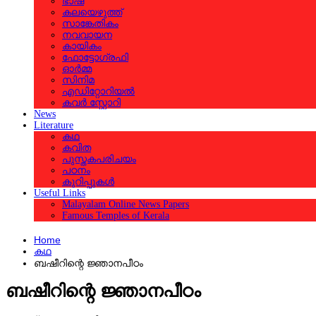
ഭാഷ
കലയെഴുത്ത്
സാങ്കേതികം
നവവായന
കായികം
ഫോട്ടോഗ്രഫി
ഓര്‍മ്മ
സിനിമ
എഡിറ്റോറിയല്‍
കവര്‍ സ്റ്റോറി
News
Literature
കഥ
കവിത
പുസ്തകപരിചയം
പഠനം
കുറിപ്പുകള്‍
Useful Links
Malayalam Online News Papers
Famous Temples of Kerala
Home
കഥ
ബഷീറിന്റെ ജ്ഞാനപീഠം
ബഷീറിന്റെ ജ്ഞാനപീഠം