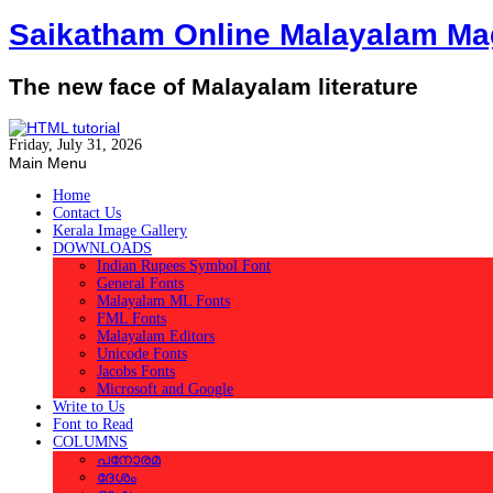
Saikatham Online Malayalam Ma
The new face of Malayalam literature
Friday, July 31, 2026
Main Menu
Home
Contact Us
Kerala Image Gallery
DOWNLOADS
Indian Rupees Symbol Font
General Fonts
Malayalam ML Fonts
FML Fonts
Malayalam Editors
Unicode Fonts
Jacobs Fonts
Microsoft and Google
Write to Us
Font to Read
COLUMNS
പനോരമ
ദേശം