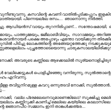
ുനീണ്ടുവന്നു. കസവിന്റെ കവണി വാതിൽപ്പടിക്കപ്പുറം ഇളക
 യാത്രയായി. പിന്നെയല്ലേ രസം… ഞാനൊന്നു നിർത്തി.
രിച്ചു. ആഡിയൻസ് വായും തുറന്നിരിപ്പാണ്… സന്തോഷമായി, 
ായും, പാത്തുമ്മയും, ജമീലാബീവിയും, സാറാമ്മയും അറിഞ്ഞു.
ശവൻനായർ പക്ഷെ അപ്പോഴും എന്തോ വായിക്കുന്ന തിരക്കിലു
 പിടിച്ചു ലോകത്തിന്റെ അങ്ങേയറ്റത്തേക്കു നടക്കുകയുമായ
ുങ്ങളെല്ലാം പുച്ഛത്തോടെയൊന്നു ചാരുകസാലയിലിരിക്കുന്
ുറ്റുനോക്കി. അവരുടെ കണ്ണിലെ ആഴക്കടലിൽ സൂര്യനൊളിച്ച
ങൾ വേലിക്കെട്ടുകൾ പൊളിച്ചിഴഞ്ഞു വന്നിരുന്നു, സുൽത്താന
സാഹം ഏറിവന്നു.
്ടീള്ള തവിട്ടുനിറമുള്ള കവറു ഒന്നുതടവി നോക്കി, സുൽത്താൻ.
തൂ…
ക്കി, വല്ല പ്രേമലേഖനവുമാണെങ്കിലോ? സൂക്ഷിച്ചു മെല്ലെപ
ളെയെല്ലാം കണ്ണിറുക്കി കാണിച്ച് മെല്ലെ കയ്യിലെ കടലാസി
്റെ ജ്ഞാനപീഠ സമ്മാനം ഇനി താങ്കൾക്കത്രേ…