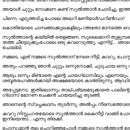
അയാൾ ചുറ്റും നോക്കണ കണ്ട് സുൽത്താൻ ചോദിച്ചു, ഇത്ത
പിന്നെ, എടുത്തടിച്ച പോലെ അലറി മണിയാർഡറിൺഡാ?
കൊതിയോടെ ചാമ്പങ്ങാക്കുലകളിലും (അതോ മാനത്തെ വെ
സുൽത്താന്റെ കയ്യിൽ തെളങ്ങണ, സുലൈമാനി തുളുമ്പണ 
തത്ത ചീട്ടെടുക്കുംപോലെ ഒരു കവറെടുത്തു, എന്നിട്ട്…
ചൊല്ലി,
നമ്മടെ, ഏത് നമ്മടെ സുൽത്താന് നേരെ നീട്ടി, കവറു, പോസ്റ്
അതും പറഞ്ഞു ഞാൻ ചുറ്റും ഒന്നുനോക്കി, ചുടുചായ ഒന്നു
ആരും ഒന്നും മിണ്ടാതെ എന്റെ ചായഗ്ലാസിലും എന്നെയും, ഇട
ശബ്ദതരംഗങ്ങൾക്കായി അക്ഷമയോടെ കാത്തിരുന്നു, ആഡ
അപ്പേട്ടനോ, ഇതിലൊന്നും താല്പര്യമെടുക്കാതെ പാലിന്റെ
ഗ്ലാസ്‌ മോറണ ചെക്കൻ ചായയടിച്ചു തുടങ്ങി.
ഞാനെന്റെ സ്വപ്നകഥനം തുടർന്നു, അൽപ്പം നീരസത്തോട
കവറു നിസ്സംഗതയോടെ സുൽത്താൻ കൈനീട്ടി വാങ്ങി പോസ്റ്
ഇനിയെന്താ…എന്നു തിരക്കി.
പോസ്റ്റുമാൻ തല ചൊറിഞ്ഞപ്പോൾ നമ്മുടെ സുൽത്താൻ ഉത്ക