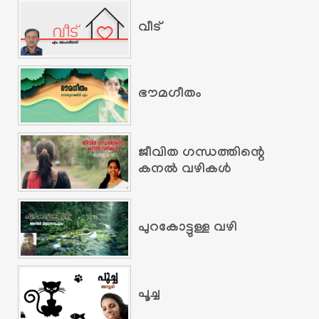
വീട്
ഭൗമഗീതം
ജീവിത ഗന്ധത്തിന്റെ
കനൽ വഴികൾ
പുറകോട്ടുള്ള വഴി
പൂച്ച