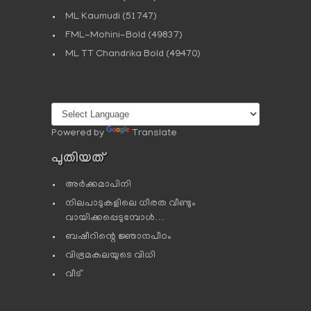
ML Kaumudi
(51747)
FML-Mohini-Bold
(49837)
ML TT Chandrika Bold
(49470)
Powered by
Translate
പുതിയത്
അർക്കമാപിനി
നിലപാടുകളിലെ ധീരത വീണ്ടും
വായിക്കപ്പെടുമ്പോള്‍…
ബഷീറിന്റെ ജ്ഞാനപീഠം
വിഭ്രമകലയുടെ വിധി
വീട്