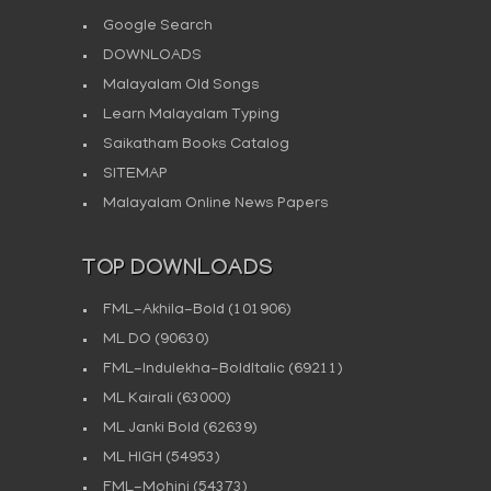
Google Search
DOWNLOADS
Malayalam Old Songs
Learn Malayalam Typing
Saikatham Books Catalog
SITEMAP
Malayalam Online News Papers
TOP DOWNLOADS
FML-Akhila-Bold
(101906)
ML DO
(90630)
FML-Indulekha-BoldItalic
(69211)
ML Kairali
(63000)
ML Janki Bold
(62639)
ML HIGH
(54953)
FML-Mohini
(54373)