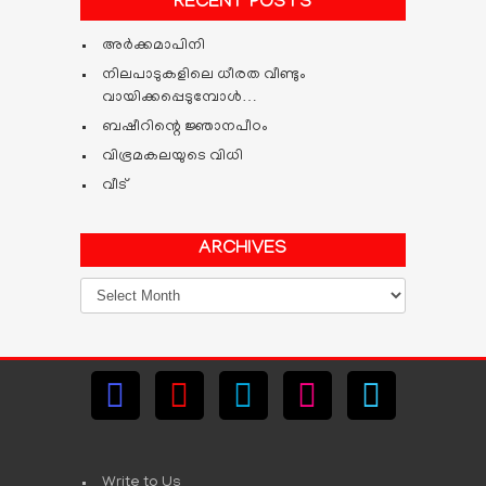
RECENT POSTS
അർക്കമാപിനി
നിലപാടുകളിലെ ധീരത വീണ്ടും
വായിക്കപ്പെടുമ്പോള്‍…
ബഷീറിന്റെ ജ്ഞാനപീഠം
വിഭ്രമകലയുടെ വിധി
വീട്
ARCHIVES
Archives
Write to Us