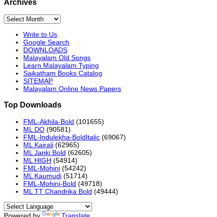
Archives
Archives
Write to Us
Google Search
DOWNLOADS
Malayalam Old Songs
Learn Malayalam Typing
Saikatham Books Catalog
SITEMAP
Malayalam Online News Papers
Top Downloads
FML-Akhila-Bold
(101655)
ML DO
(90581)
FML-Indulekha-BoldItalic
(69067)
ML Kairali
(62965)
ML Janki Bold
(62605)
ML HIGH
(54914)
FML-Mohini
(54242)
ML Kaumudi
(51714)
FML-Mohini-Bold
(49718)
ML TT Chandrika Bold
(49444)
Powered by
Translate