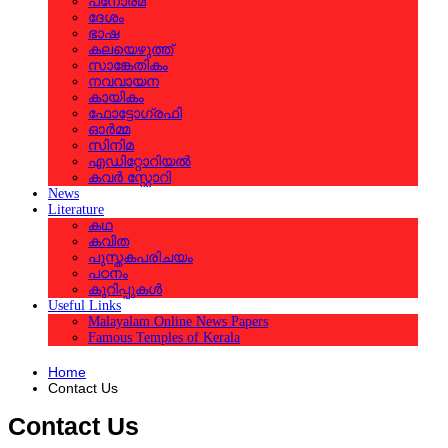
പനോരമ
ദേശം
ഭാഷ
കലയെഴുത്ത്
സാങ്കേതികം
നവവായന
കായികം
ഫോട്ടോഗ്രഫി
ഓര്‍മ്മ
സിനിമ
എഡിറ്റോറിയല്‍
കവര്‍ സ്റ്റോറി
News
Literature
കഥ
കവിത
പുസ്തകപരിചയം
പഠനം
കുറിപ്പുകള്‍
Useful Links
Malayalam Online News Papers
Famous Temples of Kerala
Home
Contact Us
Contact Us