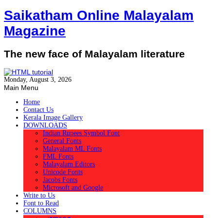
Saikatham Online Malayalam
Magazine
The new face of Malayalam literature
Monday, August 3, 2026
Main Menu
Home
Contact Us
Kerala Image Gallery
DOWNLOADS
Indian Rupees Symbol Font
General Fonts
Malayalam ML Fonts
FML Fonts
Malayalam Editors
Unicode Fonts
Jacobs Fonts
Microsoft and Google
Write to Us
Font to Read
COLUMNS