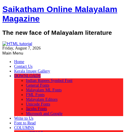
Saikatham Online Malayalam
Magazine
The new face of Malayalam literature
Friday, August 7, 2026
Main Menu
Home
Contact Us
Kerala Image Gallery
DOWNLOADS
Indian Rupees Symbol Font
General Fonts
Malayalam ML Fonts
FML Fonts
Malayalam Editors
Unicode Fonts
Jacobs Fonts
Microsoft and Google
Write to Us
Font to Read
COLUMNS