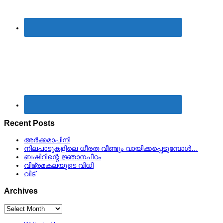
Recent Posts
അർക്കമാപിനി
നിലപാടുകളിലെ ധീരത വീണ്ടും വായിക്കപ്പെടുമ്പോള്‍…
ബഷീറിന്റെ ജ്ഞാനപീഠം
വിഭ്രമകലയുടെ വിധി
വീട്
Archives
Archives