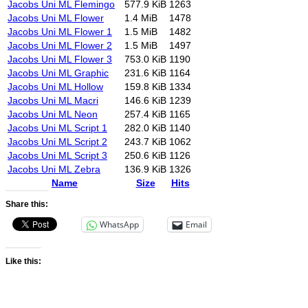
Jacobs Uni ML Flemingo
577.9 KiB
1263
Jacobs Uni ML Flower
1.4 MiB
1478
Jacobs Uni ML Flower 1
1.5 MiB
1482
Jacobs Uni ML Flower 2
1.5 MiB
1497
Jacobs Uni ML Flower 3
753.0 KiB
1190
Jacobs Uni ML Graphic
231.6 KiB
1164
Jacobs Uni ML Hollow
159.8 KiB
1334
Jacobs Uni ML Macri
146.6 KiB
1239
Jacobs Uni ML Neon
257.4 KiB
1165
Jacobs Uni ML Script 1
282.0 KiB
1140
Jacobs Uni ML Script 2
243.7 KiB
1062
Jacobs Uni ML Script 3
250.6 KiB
1126
Jacobs Uni ML Zebra
136.9 KiB
1326
Name
Size
Hits
Share this:
WhatsApp
Email
Like this: