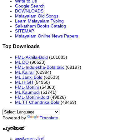
Write to Us
Google Search
DOWNLOADS
Malayalam Old Songs
Learn Malayalam Typing
Saikatham Books Catalog
SITEMAP
Malayalam Online News Papers
Top Downloads
FML-Akhila-Bold
(101883)
ML DO
(90623)
FML-Indulekha-BoldItalic
(69197)
ML Kairali
(62994)
ML Janki Bold
(62633)
ML HIGH
(54950)
FML-Mohini
(54363)
ML Kaumudi
(51741)
FML-Mohini-Bold
(49826)
ML TT Chandrika Bold
(49469)
Powered by
Translate
പുതിയത്
അർക്കമാപിനി