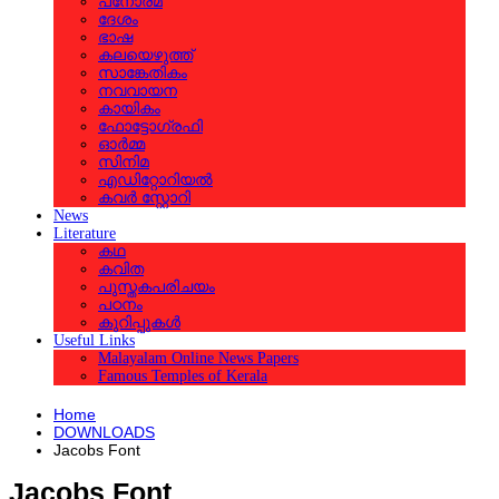
പനോരമ
ദേശം
ഭാഷ
കലയെഴുത്ത്
സാങ്കേതികം
നവവായന
കായികം
ഫോട്ടോഗ്രഫി
ഓര്‍മ്മ
സിനിമ
എഡിറ്റോറിയല്‍
കവര്‍ സ്റ്റോറി
News
Literature
കഥ
കവിത
പുസ്തകപരിചയം
പഠനം
കുറിപ്പുകള്‍
Useful Links
Malayalam Online News Papers
Famous Temples of Kerala
Home
DOWNLOADS
Jacobs Font
Jacobs Font