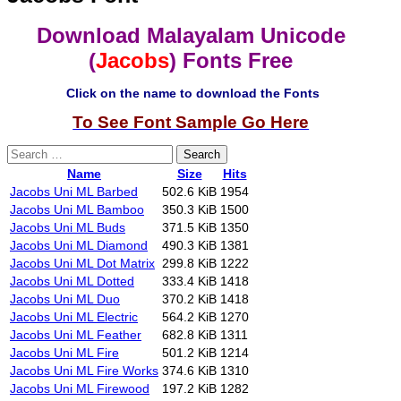
Download Malayalam Unicode
(
Jacobs
) Fonts Free
Click on the name to download the Fonts
To See Font Sample Go Here
Search
for:
Name
Size
Hits
Jacobs Uni ML Barbed
502.6 KiB
1954
Jacobs Uni ML Bamboo
350.3 KiB
1500
Jacobs Uni ML Buds
371.5 KiB
1350
Jacobs Uni ML Diamond
490.3 KiB
1381
Jacobs Uni ML Dot Matrix
299.8 KiB
1222
Jacobs Uni ML Dotted
333.4 KiB
1418
Jacobs Uni ML Duo
370.2 KiB
1418
Jacobs Uni ML Electric
564.2 KiB
1270
Jacobs Uni ML Feather
682.8 KiB
1311
Jacobs Uni ML Fire
501.2 KiB
1214
Jacobs Uni ML Fire Works
374.6 KiB
1310
Jacobs Uni ML Firewood
197.2 KiB
1282