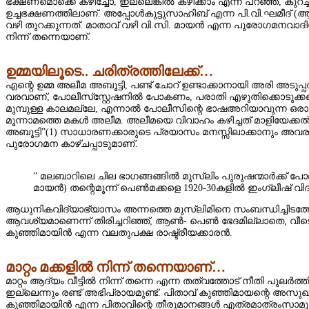
ഭക്ഷണമൊക്കെ കഴിച്ചോ, ഇല്ലെങ്കില്‍ കഴിക്കാം എന്ന് പറഞ്ഞ്, ക
ഉച്ചഭക്ഷണത്തിലാണ്. അപ്പോള്‍കുട്ടുസാഹിബ് എന്ന പി.വി.ഘമീദ് (ആ
വഴി തുറക്കുന്നത്. മാതാവ്‌ വഴി വി.സി. മായന്‍ എന്ന പുരോഗമനവാദിയ
നിന്ന് തന്നെയാണ്.
ഉമ്മയിലൂടെ.. ചരിത്രത്തിലേക്ക്…
എന്റെ ഉമ്മ അലീമ അബൂട്ടി, പണ്ട് ചോറ് ഉണ്ടാക്കാനായി അരി അടുപ്പ
വരവാണ്, പോലീസ്‌സ്റ്റേഷനില്‍ പോകണം, പരാതി എഴുതിക്കൊടുക്കണം, 
മുമ്പുള്ള കാലമല്ലേ, എന്നാല്‍ പോലീസിന്റെ ഭാഷഅറിയാവുന്ന ഒരാള്‍ അ
മൂന്നാമത്തെ മകള്‍ അലീമ. അലീമയെ വിവാഹം കഴിച്ചത് മാളിയേക്കല്‍ 
അബൂട്ടി”(1) സാധാരണക്കാരുടെ പ്രയാസം മനസ്സിലാക്കാനും അവരുടെ 
പുരോഗമന കാഴ്ചപ്പാടുമാണ്.
” മലബാറിലെ ചില ഭാഗങ്ങങ്ങില്‍ മുസ്ലിം പുരുഷന്മാര്‍ക്ക് 
മായന്‍) തന്റെമൂന്ന് പെണ്‍മക്കളെ 1920-30കളില്‍ ഇംഗ്ലീഷ് വ
ആധുനികവിദ്യാഭ്യാസം അന്നത്തെ മുസ്ലിമിനെ സംബന്ധിച്ചിടത്തോള
ആവശ്യമാണെന്ന് തിരിച്ചറിഞ്ഞ്, ആണ്‍- പെണ്‍ ഭേദമില്ലാതെ, വീടെന്
കുഞ്ഞിമായിന്‍ എന്ന വലതുപക്ഷ രാഷ്ട്രീയക്കാരന്‍.
മാറ്റം മക്കളില്‍ നിന്ന് തന്നെയാണ്…
മാറ്റം ആദ്യം വീട്ടില്‍ നിന്ന് തന്നെ എന്ന തത്വത്തോട് നീതി പുലര്
ഇല്ലെന്നും രണ്ട് അഭിപ്രായമുണ്ട്. പിതാവ് കുഞ്ഞിമായന്റെ അസുഖത
കുഞ്ഞിമായിന്‍ എന്ന പിതാവിന്റെ തീരുമാനങ്ങള്‍ എത്രമാത്രംസാമൂ