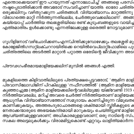
എന്തൊക്കെയാണ് ഈ പറയുന്നത് എന്നാലോചിച്ച്’ ഞങ്ങളെ പരസ്പരം മാറ
നഷ്ടപ്പെടാതിരിക്കാന്‍ അവരോട് സംവദിച്ചാണ് യാത്ര. ഓരോ ചരിത
ഒരുക്കലിനും വഴിതുറക്കുന്ന ചരിതങ്ങള്‍. വിദ്യാഭ്യാസം മാറ്റത്
വിഭാഗത്തെ മാറ്റി നിര്‍ത്തുന്നതിലല്ല, ചേര്‍ത്തുവെക്കലിലാണ് . അ
കയ്യൊപ്പ് ചാര്‍ത്തിയ തലശ്ശേരിയിലെ രണ്ട് കുടുംബങ്ങളുടെ വായിച
എത്രമാത്രം ഉള്‍ക്കൊണ്ടു എന്നതിലേക്കുള്ള ഒരെത്തി നോട്ടവുമാണ
ഗൂഗിളിനോട് വഴിചോദിക്കണംഎന്ന്ചിന്തിക്കുമ്പോഴേക്കും തലശ്ശേരി 
കോളേജില്‍ഗസറ്റ്‌ലക്ചററായിരിക്കെ റെയില്‍വെപ്ലാറ്റ്‌ഫോമിലെ പുസ്തക
ചരിത്രത്തിലെ അടര്‍ത്തി മാറ്റാന്‍ പറ്റാത്ത ഒരേടിന്റെ ജീവിക്
പ്രൗഢഗംഭീരമായമാളിയേക്കലിന് മുമ്പില്‍ ഞങ്ങള്‍ എത്തി.
മുകളിലത്തെ കിളിവാതിലിലൂടെ പ്രത്യക്ഷപ്പെട്ടവരോട്, ‘ആമിന മാളി
പ്രവാസിലോഡ്ജിന് പിറകിലുള്ള ‘നഫീസത്തില്‍’ (ആമിന മാളിയേക്കലിന്റ
കുഞ്ഞാച്ചുമ്മ (ആമിന മാളിയേക്കലിന്റെവല്ല്യുമ്മ) യ്ക്ക്‌വേണ്ടി 1919
നിര്‍ത്തിയവരല്ല, മറിച്ച് അവരെ ചേര്‍ത്ത് നിര്‍ത്തിയതാണ് മാളിയേക്ക
ആധുനിക വിദ്യാഭ്യാസത്തോട്‌ സമുദായം കാണിച്ചിരുന്ന വിമുഖതയെ
കാണിക്കുകയും, അത്തരംദുരാചാരങ്ങളെ ശക്തമായി സ്ത്രീകളുടെ കൂട
നേതാക്കന്മാരുടെ അഭയകേന്ദ്രമായി മാറുകയും ചെയ്തിട്ടുണ്ട് മാളിയേ
ആഢ്യത്വമുള്ളവരാണ്, അധികാരമുളളവരാണ്, ഒരു നാടിന്റെ സ്പന്ദനമാ
സകല അലട്ടലുകള്‍ക്കും വിരാമമിട്ടുകൊണ്ട് ഏറ്റവും ലാളിത്യമാര്‍ന