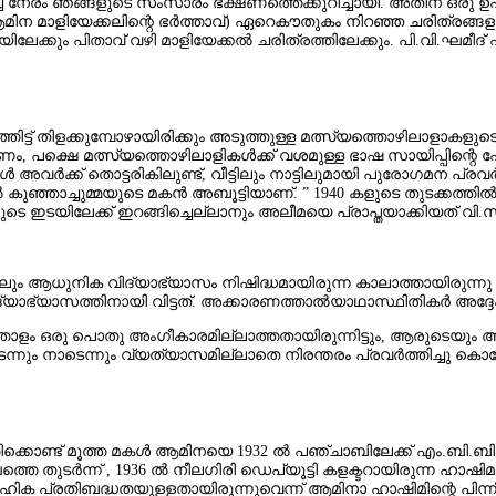
ുറച്ച് നേരം ഞങ്ങളുടെ സംസാരം ഭക്ഷണത്തെക്കുറിച്ചായി. അതിന് ഒരു
മിന മാളിയേക്കലിന്റെ ഭര്‍ത്താവ്) ഏറെകൗതുകം നിറഞ്ഞ ചരിത്രങ്ങളു
ിലേക്കും പിതാവ്‌ വഴി മാളിയേക്കല്‍ ചരിത്രത്തിലേക്കും. പി.വി.ഘമീ
ത്തിട്ട് തിളക്കുമ്പോഴായിരിക്കും അടുത്തുള്ള മത്സ്യത്തൊഴിലാളാകളു
പക്ഷെ മത്സ്യത്തൊഴിലാളികള്‍ക്ക് വശമുള്ള ഭാഷ സായിപ്പിന്റെ പോലീ
വര്‍ക്ക് തൊട്ടരികിലുണ്ട്, വീട്ടിലും നാട്ടിലുമായി പുരോഗമന പ്രവര്
കുഞ്ഞാച്ചുമ്മയുടെ മകന്‍ അബൂട്ടിയാണ്. ” 1940 കളുടെ തുടക്കത്തില്
ഇടയിലേക്ക് ഇറങ്ങിച്ചെല്ലാനും അലീമയെ പ്രാപ്തയാക്കിയത്‌ വി.സി
പോലും ആധുനിക വിദ്യാഭ്യാസം നിഷിദ്ധമായിരുന്ന കാലാത്തായിരുന്നു വ
ിദ്യാഭ്യാസത്തിനായി വിട്ടത്. അക്കാരണത്താല്‍യാഥാസ്ഥിതികര്‍ അദ്ദേഹത
ം ഒരു പൊതു അംഗീകാരമില്ലാത്തതായിരുന്നിട്ടും, ആരുടെയും അംഗീ
നും നാടെന്നും വ്യത്യാസമില്ലാതെ നിരന്തരം പ്രവര്‍ത്തിച്ചു കൊണ്ട
‍ത്തിക്കൊണ്ട് മൂത്ത മകള്‍ ആമിനയെ 1932 ല്‍ പഞ്ചാബിലേക്ക് എം.ബി.ബി
്തെ തുടര്‍ന്ന് , 1936 ല്‍ നീലഗിരി ഡെപ്യൂട്ടി കളക്ടറായിരുന്ന ഹ
ഹിക പ്രതിബദ്ധതയുളളതായിരുന്നുവെന്ന് ആമിനാ ഹാഷിമിന്റെ പിന്നീട