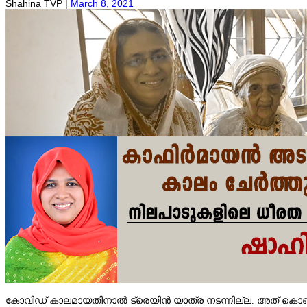
Shahina TVP |
March 8, 2021
കോവിഡ് കാലമായതിനാല്‍ ട്രെയിൻ യാത്ര നടന്നില്ല. അത് ‌കൊണ്ട