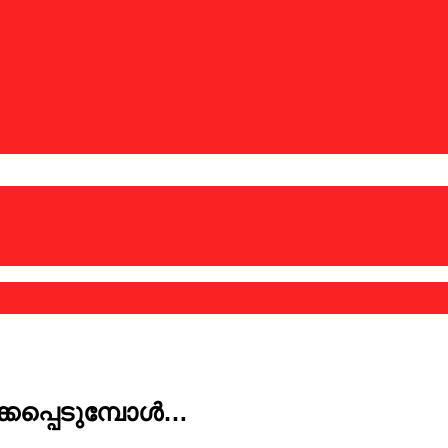
കപ്പെടുമ്പോള്‍…