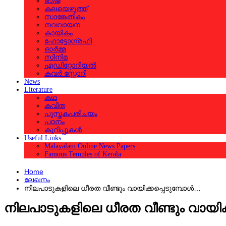
ഭാഷ
കലയെഴുത്ത്
സാങ്കേതികം
നവവായന
കായികം
ഫോട്ടോഗ്രഫി
ഓര്‍മ്മ
സിനിമ
എഡിറ്റോറിയല്‍
കവര്‍ സ്റ്റോറി
News
Literature
കഥ
കവിത
പുസ്തകപരിചയം
പഠനം
കുറിപ്പുകള്‍
Useful Links
Malayalam Online News Papers
Famous Temples of Kerala
Home
ലേഖനം
നിലപാടുകളിലെ ധീരത വീണ്ടും വായിക്കപ്പെടുമ്പോള്‍…
നിലപാടുകളിലെ ധീരത വീണ്ടും വായിക്