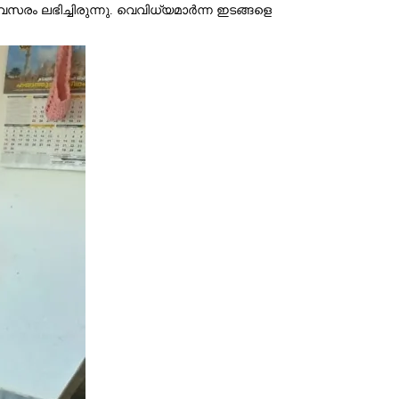
ം ലഭിച്ചിരുന്നു. വെവിധ്യമാര്‍ന്ന ഇടങ്ങളെ