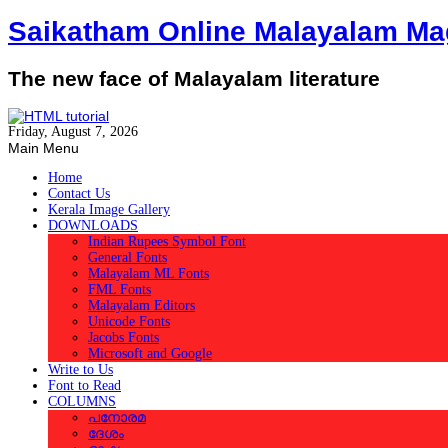
Saikatham Online Malayalam Ma
The new face of Malayalam literature
Friday, August 7, 2026
Main Menu
Home
Contact Us
Kerala Image Gallery
DOWNLOADS
Indian Rupees Symbol Font
General Fonts
Malayalam ML Fonts
FML Fonts
Malayalam Editors
Unicode Fonts
Jacobs Fonts
Microsoft and Google
Write to Us
Font to Read
COLUMNS
പനോരമ
ദേശം