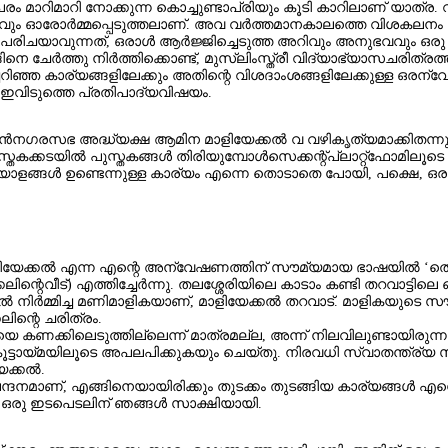
ിമാറി നോക്കുന്ന കൊച്ചുണ്ടാപ്രിയും കൂടി കാറിലാണ് യാത്ര. വായിച്
്രവും ഓരോര്‍മ്മപ്പെടുത്തലാണ്. അവ വര്‍ത്തമാനകാലത്തെ വിശകലനം
തിന്നു പരിചയാവുന്നത്, ഒരാള്‍ ആർജ്ജിച്ചെടുത്ത അറിവും അനുഭവവും
ങ്ങിനെ ചേര്‍ത്തു നിര്‍ത്തിക്കൊണ്ട്, മുസ്ലിംസ്ത്രീ വിദ്യാഭ്യാസചര
്ചറിഞ്ഞ കാര്യങ്ങളിലേക്കും അതിന്റെ വിശദാംശങ്ങളിലേക്കുള്ള ഒരന്വ
് ഇവിടുത്തെ പ്രതിപാദ്യവിഷയം.
മുന്‍നഗരസഭ അദ്ധ്യക്ഷ ആമിന മാളിയേക്കല്‍ വ വഴികൃത്യമാക്കിതന്നു.
ക്കടയില്‍ പുസ്തകങ്ങള്‍ തിരിയുമ്പോള്‍സെക്കന്റ്പ്ലാറ്റ്‌ഫോമിലൂടെ ഇറ
കുന്ന അടയാളങ്ങള്‍ ഉണ്ടെന്നുള്ള കാര്യം എന്നെ തൊടാതെ പോയി, പക്
യേക്കല്‍ എന്ന എന്റെ അന്വേഷണത്തിന് സൗമ്യമായ ഭാഷയില്‍ ‘തൊട്ടപ്
െവീട്) എത്തിച്ചേര്‍ന്നു. തലശ്ശേരിയിലെ കാടാം കണ്ടി തറവാട്ടിലെ ഖാ
 ല്‍ നിര്‍മ്മിച്ച മണിമാളികയാണ്, മാളിയേക്കല്‍ തറവാട്. മാളികയുടെ സൗക
ലിന്റെ ചരിത്രം.
 കണക്കിലെടുത്തില്ലെന്ന് മാത്രമല്ല, അന്ന് നിലവിലുണ്ടായിരുന
്ടായ്മയിലൂടെ അപലപിക്കുകയും ചെയ്തു. നിരവധി സ്വാതന്ത്ര്യ സമര
ക്കല്‍.
ണ്, എങ്ങിനെയായിരിക്കും തുടക്കം തുടങ്ങിയ കാര്യങ്ങള്‍ എന്നെ അല
്ന ഒരു ഇടപെടലിന് ഞങ്ങള്‍ സാക്ഷിയായി.