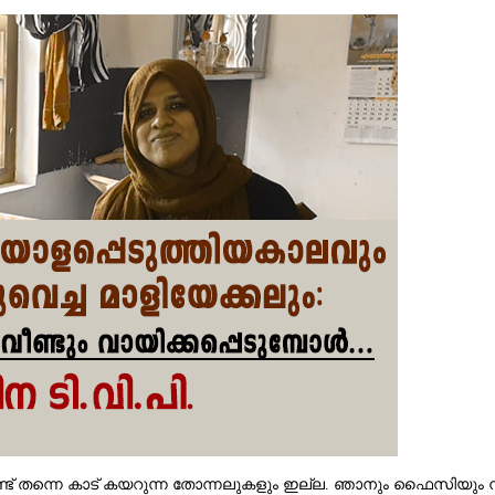
് തന്നെ കാട് കയറുന്ന തോന്നലുകളും ഇല്ല. ഞാനും ഫൈസിയും നച്ചു