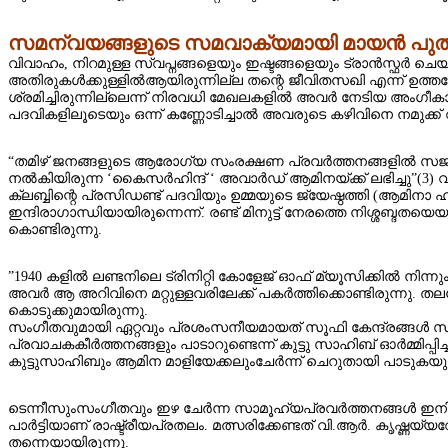
സമന്വയങ്ങളുടെ സമവാക്യമായി മായന്‍ പുത്
വിവാഹം, നിറമുള്ള സ്വപ്നങ്ങളെയും ഇഷ്ടങ്ങളെയും ട്രാന്‍സ്ഫര്‍ ചെയ്
അതിരുകള്‍ക്കുള്ളില്‍ആയിരുന്നില്ല തന്റെ ജീവിതസഖി എന്ന് ഉത്ത
ശ്രമിച്ചിരുന്നില്ലെന്ന് നിരവധി മേഖലകളിൽ അവര്‍ നേടിയ അംഗീക
പദവികളിലൂടെയും ഒന്ന് കണ്ണോടിച്ചാല്‍ അവരുടെ കഴിവിനെ നമുക്ക്‌ വീ
“തമിഴ് ജനങ്ങളുടെ ആരോഗ്യ സംരക്ഷണ പ്രവര്‍ത്തനങ്ങളില്‍ സജീ
നല്‍കിയിരുന്ന ‘കൈസര്‍ഹിന്ദ് ‘ അവാര്‍ഡ് ആമിനയ്ക്ക്‌ ലഭിച്ചു”(3) 
ക്ലബ്ബിന്റെ പ്രസിഡണ്ട് പദവിയും ഉമ്മയുടെ ജ്യേഷ്ഠത്തി (ആമിനാ
ഇന്ദിരാഗാന്ധിയായിരുന്നെന്ന്. രണ്ട് മിനുട്ട് നേരത്തെ നിശ്ശബ്ദ
കൊണ്ടിരുന്നു.
”1940 കളില്‍ ലണ്ടനിലെ ട്രിനിറ്റി കോളേജ് ഓഫ് മ്യൂസിക്കില്‍ നി
അവര്‍ ആ അറിവിനെ മറ്റുള്ളവരിലേക്ക് പകര്‍ത്തിക്കൊണ്ടിരുന്നു. തലശ്ശ
കൊടുക്കുമായിരുന്നു.
സംഗീതവുമായി ഏറ്റവും പ്രശംസനീയമായത്‌ സൂഫി കേന്ദ്രങ്ങള്‍ സന്ദ
പ്രവാചകകീര്‍ത്തനങ്ങളും പാടാറുണ്ടെന്ന് കുട്ടു സാഹിബ് ഓർമ്മിപ്പിച്ച
കുട്ടുസാഹിബും ആമിന മാളിയേക്കലുംചേര്‍ന്ന്‌ ചെറുതായി പാടുകയു
ടെന്നീസുംസംഗീതവും ഇഴ ചേര്‍ന്ന സാമൂഹ്യപ്രവര്‍ത്തനങ്ങള്‍ ഇന
പാര്‍ട്ടിയാണ്‌ രാഷ്ട്രീയപ്രതലം. മത്സരിക്കേണ്ടത്‌ വി.ആര്‍. ക
തന്നെയായിരുന്നു.