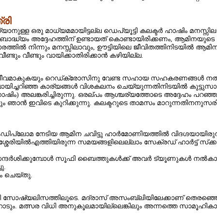
രി
യാനുള്ള ഒരു മാധ്യമമായിട്ടല്ല ഡെപ്യൂട്ടി കലക്ടര്‍ ഹാഷിം മനസ്സിലാക
ബോദ്ധ്യം അദ്ദേഹത്തിന് ഉണ്ടായത്‌ കൊണ്ടായിരിക്കണം, ആമിനയുടെ കഴ
ാരത്തില്‍ നിന്നും മനസ്സിലാവും, ഊട്ടിയിലെ ജീവിതത്തിനിടയില്‍ 
ണ്ടും വീണ്ടും വായിക്കാതിരിക്കാന്‍ കഴിയില്ല.
വമാകുകയും റെഡ്‌ക്രോസിനു വേണ്ട സഹായ സഹകരണങ്ങള്‍ നല്‍കുകയു
വായിച്ചറിഞ്ഞ കാര്യങ്ങള്‍ വിശകലനം ചെയ്യുന്നതിനിടയില്‍ കുട്ടുസാഹിബ
 ഹാഷിം) അലങ്കരിച്ചിരുന്നു. ഒരല്പം ആശ്ചര്യത്തോടെ അദ്ദേഹം പറഞ
തയെയും ഞാൻ ഇവിടെ കുറിക്കുന്നു. കലക്ടറുടെ താമസം മാറുന്നതിനനുസര
ന്നുംഡിപ്ലോമ നേടിയ ആമിന ചവിട്ടു ഹാര്‍മോണിയത്തില്‍ വിദഗ്ദയായിര
േരിയില്‍എത്തിയിരുന്ന സമയങ്ങളിലെല്ലാം സേക്രഡ് ഹാര്‍ട്ട്‌ സ്‌ക്കൂളില
ര്‍ശിക്കുമ്പോള്‍ സൂഫി ബൈത്തുകള്‍ക്ക് അവര്‍ ട്യൂണുകള്‍ നല്‍കാറ
ു.
ം ചെയ്തു.
ി സോഷ്യലിസത്തിലൂടെ. മദ്രാസ് അസംബ്ലിയിലേക്കാണ്‌ തെരഞ്ഞെടുപ്
ൃഷ്ണയ്യറോടും. മത്സര വിധി അനുകൂലമായില്ലെങ്കിലും അന്നത്തെ സാമൂ