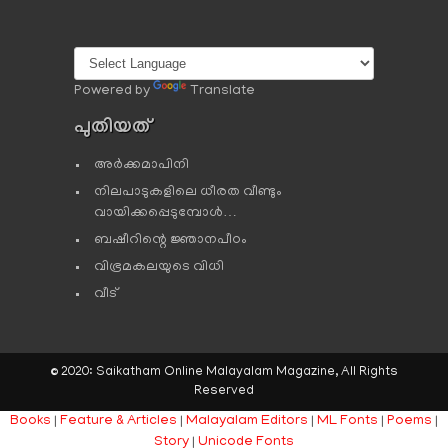
Powered by
Translate
പുതിയത്
അർക്കമാപിനി
നിലപാടുകളിലെ ധീരത വീണ്ടും
വായിക്കപ്പെടുമ്പോള്‍…
ബഷീറിന്റെ ജ്ഞാനപീഠം
വിഭ്രമകലയുടെ വിധി
വീട്
© 2020: Saikatham Online Malayalam Magazine, All Rights
Reserved
Books
|
Feature & Articles
|
Malayalam Editors
|
ML Fonts
|
Poems
|
Story
|
Unicode Fonts