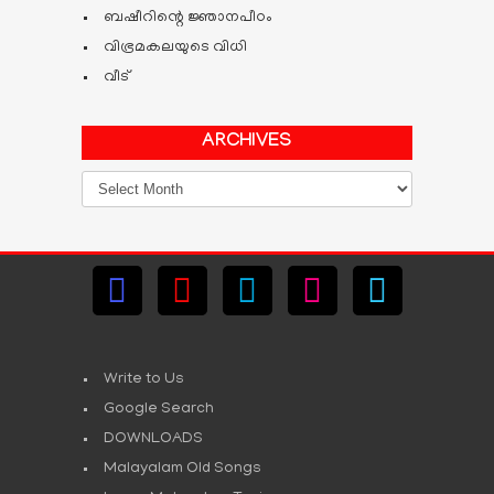
ബഷീറിന്റെ ജ്ഞാനപീഠം
വിഭ്രമകലയുടെ വിധി
വീട്
ARCHIVES
Archives
Write to Us
Google Search
DOWNLOADS
Malayalam Old Songs