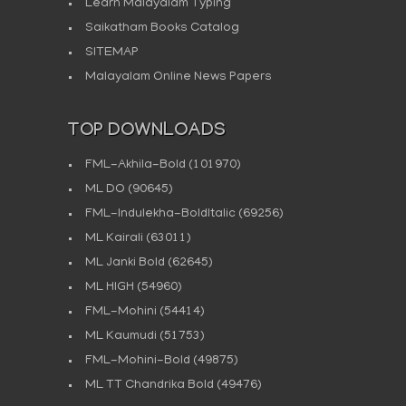
Learn Malayalam Typing
Saikatham Books Catalog
SITEMAP
Malayalam Online News Papers
TOP DOWNLOADS
FML-Akhila-Bold
(101970)
ML DO
(90645)
FML-Indulekha-BoldItalic
(69256)
ML Kairali
(63011)
ML Janki Bold
(62645)
ML HIGH
(54960)
FML-Mohini
(54414)
ML Kaumudi
(51753)
FML-Mohini-Bold
(49875)
ML TT Chandrika Bold
(49476)