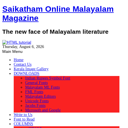
Saikatham Online Malayalam
Magazine
The new face of Malayalam literature
Thursday, August 6, 2026
Main Menu
Home
Contact Us
Kerala Image Gallery
DOWNLOADS
Indian Rupees Symbol Font
General Fonts
Malayalam ML Fonts
FML Fonts
Malayalam Editors
Unicode Fonts
Jacobs Fonts
Microsoft and Google
Write to Us
Font to Read
COLUMNS