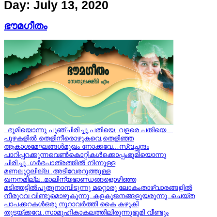
Day:
July 13, 2020
ഭൗമഗീതം
ഭൂമിയൊന്നു പുഞ്ചിരിച്ചു,പതിയെ, വളരെ പതിയെ…
പുഴകളിൽ തെളിനീരൊഴുകവെ,തെളിഞ്ഞ
ആകാശമേഘങ്ങൾമുഖം നോക്കവേ…സ്വച്ഛന്ദം
പാറിപ്പറക്കുന്നവെൺകൊറ്റികൾക്കൊപ്പംഭൂമിയൊന്നു
ചിരിച്ചു..ഗർഭപാത്രത്തിൽ നിന്നുള്ള
മണലൂറ്റലില്ല..അടിവേരറുത്തുള്ള
ഖനനമില്ല..മാലിന്യഭാണ്ഡങ്ങളൊഴിഞ്ഞ
മടിത്തട്ടിൽപുതുനാമ്പിടുന്നു മറ്റൊരു ലോകംതാഴ്വാരങ്ങളിൽ
നീരുറവ വീണ്ടുമൊഴുകുന്നു..കളകൂജനങ്ങളുയരുന്നു..ചെയ്ത
പാപക്കറകൾഒരു നൂറാവർത്തി കൈ കഴുകി
തുടയ്ക്കവേ..സാമൂഹികാകലത്തിലിരുന്നുഭൂമി വീണ്ടും