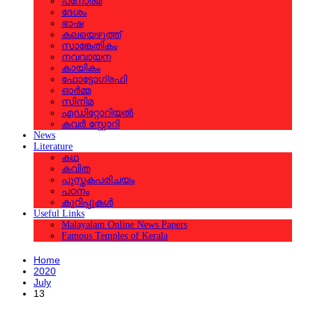
പനോരമ
ദേശം
ഭാഷ
കലയെഴുത്ത്
സാങ്കേതികം
നവവായന
കായികം
ഫോട്ടോഗ്രഫി
ഓര്‍മ്മ
സിനിമ
എഡിറ്റോറിയല്‍
കവര്‍ സ്റ്റോറി
News
Literature
കഥ
കവിത
പുസ്തകപരിചയം
പഠനം
കുറിപ്പുകള്‍
Useful Links
Malayalam Online News Papers
Famous Temples of Kerala
Home
2020
July
13