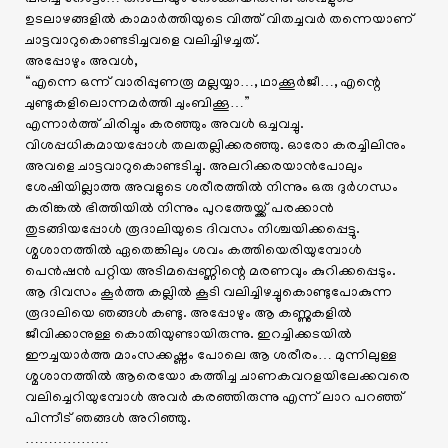
ഉടലാഴങ്ങളിൽ കാമാർത്തിയുടെ വിത്ത് വിതച്ചവർ തന്നെയാണ്
ചാട്ടവാറുകൊണ്ടടിച്ചവളെ വലിച്ചിഴച്ചത്.
അപ്പോഴും അവൾ,
“എന്നെ ഒന്ന് വാരിപ്പുണരൂ മല്ലയ്യാ…, ഥാക്കൂർജീ…, എന്റെ
ചുണ്ടുകളിലൊന്നമർത്തി ചുംബിക്കൂ…”
എന്നാർത്ത് ചിരിച്ചും കരഞ്ഞും അവൾ ഒച്ചവച്ചു.
വിശപ്പധികമായപ്പോൾ തലതല്ലിക്കരഞ്ഞു. ഓരോ കരച്ചിലിനും
അവളെ ചാട്ടവാറുകൊണ്ടടിച്ചു. അലറിക്കരയാൻപോലും
ശേഷിയില്ലാത്ത അവളുടെ ശരീരത്തിൽ നിന്നും ഒരു ദുർഗന്ധം
കരിങ്കൽ ഭിത്തിയിൽ നിന്നും പുറത്തേയ്ക്ക് പരക്കാൻ
തുടങ്ങിയപ്പോൾ രൂദാലിയുടെ ദിവസം നിശ്ചയിക്കപ്പെട്ടു.
ശ്മശാനത്തിൽ ഏതെങ്കിലും ശവം കത്തിയെരിയുമ്പോൾ
പെൻഷൻ പറ്റിയ അടിമപ്പെണ്ണിന്റെ മരണവും കുറിക്കപ്പെടും.
ആ ദിവസം കൂർത്ത കല്ലിൽ കൂടി വലിച്ചിഴച്ചുകൊണ്ടുപോകുന്ന
രൂദാലിയെ ഞങ്ങൾ കണ്ടു. അപ്പോഴും ആ കണ്ണുകളിൽ
ജീവിക്കാനുള്ള കൊതിയുണ്ടായിരുന്നു. ഇറച്ചിക്കടയിൽ
ഈച്ചയാർത്ത മാംസക്കഷ്ണം പോലെ ആ ശരീരം… മുന്നിലുള്ള
ശ്മശാനത്തിൽ ആരെയോ കത്തിച്ച ചാണകവറളയിലേക്കവരെ
വലിച്ചെറിയുമ്പോൾ അവർ കരഞ്ഞിരുന്നു എന്ന് ലാറ പറഞ്ഞ്
പിന്നീട് ഞങ്ങൾ അറിഞ്ഞു.
………………