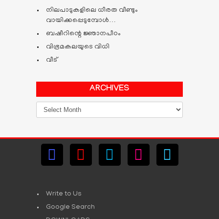
നിലപാടുകളിലെ ധീരത വീണ്ടും
വായിക്കപ്പെടുമ്പോള്‍…
ബഷീറിന്റെ ജ്ഞാനപീഠം
വിഭ്രമകലയുടെ വിധി
വീട്
ARCHIVES
Archives
Write to Us
Google Search