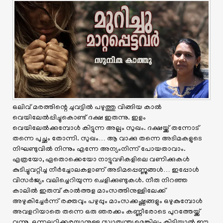
ഒലിവ് മരത്തിന്റെ ചുവട്ടിൽ പഴുത്തു വിങ്ങിയ കാൽ
വെയിലേൽപ്പിച്ചുകൊണ്ട് ദക്ഷ ഇരുന്നു. ഇളം
വെയിലേൽക്കുമ്പോൾ കിട്ടുന്ന അല്പം സുഖം. ദക്ഷയ്ക്ക് തന്നോട്
തന്നെ പുച്ഛം തോന്നി. സുഖം… ആ വാക്കു തന്നെ അടിമകളുടെ
നിഘണ്ടുവിൽ നിന്നും എന്നേ അന്യംനിന്ന് പോയതാവാം.
എത്രയോ, ഏതൊക്കെയോ നാട്ടുവഴികളിലെ വണിക്കുകൾ
കുടിച്ചുവറ്റിച്ച നീർച്ചോലകളാണ് അടിമപ്പെണ്ണുങ്ങൾ… ഇപ്പോൾ
വിസർജ്യം വലിച്ചെറിയുന്ന ചെളിക്കുണ്ടുകൾ. നീരു നിറഞ്ഞ
കാലിൽ ഇരുമ്പ് കാൽത്തള മാംസത്തിനുള്ളിലേക്ക്
അഴുകിച്ചേർന്ന് രക്തവും പഴുപ്പും മാംസക്കഷ്ണങ്ങളും ഒഴുകുമ്പോൾ
അവളറിയാതെ തന്നെ ഒരു ഞരക്കം കണ്ണീരോടെ പുറത്തേയ്ക്ക്
വന്നു. ഒന്നലറിക്കരയാനുള്ള സ്വാതന്ത്ര്യമെങ്കിലും കിട്ടിയാൽ ഈ