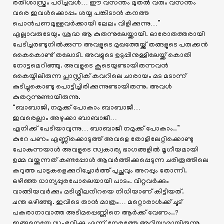
രതിശാസ്ത്രം പഠിച്ചവൾ… ഈ വസന്തം മുതൽ വരും വസന്തം
വരെ ഇവൾക്കൊപ്പം ശയ്യ പങ്കിടാൻ കനത്ത
പൊൻപണമുള്ളവർക്കായി ലേലം വിളിക്കുന്നു…”
എല്ലാവരുടേയും ശ്രദ്ധ ആ കുരുന്നുലേയ്ക്കായി. ഓരോരുത്തരായി
പേടിച്ചരണ്ടുനിൽക്കുന്ന അവളുടെ മുഖത്തേയ്ക്ക് തങ്ങളുടെ പരുക്കൻ
കൈകൊണ്ട് തലോടി. അവളുടെ ഉടുപ്പിനുള്ളിലേയ്ക്ക് കൊതി
നോട്ടമെറിഞ്ഞു. അവളുടെ കൂടെയുണ്ടായിരുന്നവൻ
കൈയ്യിലിരുന്ന പ്ലാസ്റ്റിക് കവറിലെ ചാരായം മട മടാന്ന്
കുടിച്ചുകൊണ്ടു പൊട്ടിച്ചിരിക്കുന്നുണ്ടായിരുന്നു. അവൾ
കുതറുന്നുണ്ടായിരുന്നു.
“ബാബാജി, നമുക്ക് പോകാം ബാബാജീ…
ഇവരെല്ലാം അഴുക്കാ ബാബാജീ…
എനിക്ക് പേടിയാവുന്നു… ബാബാജീ നമുക്ക് പോകാം..”
കുറേ പണം എണ്ണിക്കൊടുത്ത് അവളെ തോളിലേറ്റിക്കൊണ്ടു
പോകുന്നയാൾ അവളുടെ സ്വകാര്യ ഭാഗങ്ങളിൽ മൃഗീയമായി
ഉമ്മ വയ്ക്കുന്നത് കണ്ടപ്പോൾ ആവർത്തിക്കപ്പെടുന്ന ചരിത്രത്തിലെ
കറുത്ത പാടുകളെക്കുറിച്ചോർത്ത് പുച്ഛവും അറപ്പും തോന്നി.
ഒഴിഞ്ഞ ധാന്യപ്പുരപോലെയായി പാടം. വിറ്റവർക്കും
വാങ്ങിയവർക്കും മടിശ്ശീലനിറയെ നിധിയാണ് കിട്ടിയത്.
ചന്ത ഒഴിഞ്ഞു. ഇവിടെ താൻ മാത്രം… മറ്റൊരാൾക്ക് ചൂട്
പകരാനാവാത്ത അടിമപ്പെണ്ണിനെ ആർക്ക് വേണം..?
ഇങ്ങനെയേ സംഭവിക്കൂ എന്ന് നേരത്തേ അറിയാമായിരുന്നു,