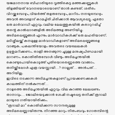
യജമാനനായ ബീഹാരിയുടെ വൃത്തികെട്ട മഞ്ഞക്കണ്ണുകൾ
തിളങ്ങിയത് വേദനയോടെയാണ് താൻ കണ്ടത്. ശരീരം
വിറയ്ക്കുമ്പോഴും, വിയർത്ത് തളരുമ്പോഴും, മാറിടം നനയുമ്പോഴും
അവൻ അവളോട് കാമച്ചിരി ചിരിക്കാൻ ആവശ്യപ്പെട്ടു. ഏതോ
ഒരു മാർവാഡി ഏറ്റവും വലിയ ലേലത്തുകയിൽ കരാറുറപ്പിച്ച്
തന്റെ കാൽപ്പാദങ്ങളിൽ അടിമത്തള അണിയിച്ചു.
അടിമപ്പെണ്ണുങ്ങൾ എന്നും മാർവാഡികൾക്ക് ഒരു ലഹരിയാണ്.
മടിശ്ശീലയ്ക്ക് കനമുള്ള മാർവാഡികളാണ് അടിമപ്പെണ്ണുങ്ങളെ
വാങ്ങുക. പകലന്തിയോളം അവരുടെ വയലേലകൾ
ഉഴുതുമറിക്കണം. രാത്രി അനങ്ങുന്ന ചൂടുള്ള മനുഷ്യപിണ്ഡമായി
മാറണം. കൊതിതീരുമ്പോൾ വീണ്ടും അടിമച്ചന്തയിൽ
കൊണ്ടുപോയികൊടുത്ത് പുതിയൊരെണ്ണത്തെ വാങ്ങാം.
തനിയ്ക്കിപ്പോൾ എത്ര വയസ്സായി…? നാല്പത്… അൻപത്…
അറിയില്ല.
ഇവിടെ നടക്കുന്ന അടിമച്ചന്തകളാണ് പ്രായക്കണക്കുകൾ
കാലത്തിന് നൽകുന്നത്…
നാളത്തെ അടിമച്ചന്തയിൽ ഏറ്റവും വില കുറഞ്ഞ ലേലപ്പണ്ടം
താനാവും… ജോലിയെടുക്കാൻ ശേഷി നഷ്ടപ്പെട്ട തനിക്ക് രൂദാലി
മായുടെ ഗതിയായിരിക്കും.
“രൂദാലി മാ” കൊതിപ്പിക്കുന്ന സൗന്ദര്യമുള്ള
അടിമപ്പെണ്ണായിരുന്നു. നിറഞ്ഞ മാറും നിതംബവും ഗോതമ്പിന്റെ