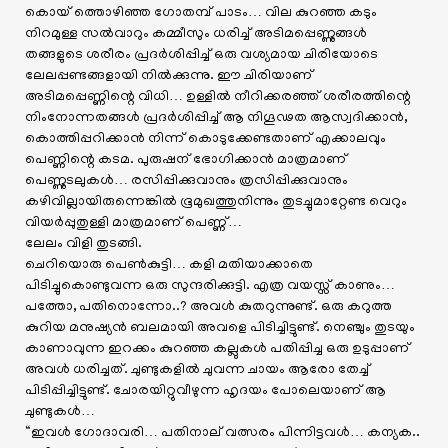
കൊയ് ത്തൊഴിഞ്ഞ ഗോതമ്പ് പാടം… വില കുറഞ്ഞ കടും
നിറമുള്ള സൽവാറും കമ്മീസും ധരിച്ച് അടിമപ്പെണ്ണുങ്ങൾ
തങ്ങളുടെ ശരീരം പ്രദർശിപ്പിച്ച് ഒരു വശ്യമായ ചിരിയോടെ
ലേലപ്പണ്ടങ്ങളായി നിൽക്കുന്നു. ഈ ചിരിയാണ്
അടിമപ്പെണ്ണിന്റെ വിധി… ഉള്ളിൽ നീറിക്കരഞ്ഞ് ശരീരത്തിന്റെ
നിംനോ‍ന്നതങ്ങൾ പ്രദർശിപ്പിച്ച് ആ നിഗൂഢത ആസ്വദിക്കാൻ,
കൊത്തിപ്പറിക്കാൻ നിന്ന് കൊടുക്കേണ്ടതാണ് എക്കാലവും
പെണ്ണിന്റെ കടമ. പുരുഷന് ഭോഗിക്കാൻ മാത്രമാണ്
പെണ്ണുടലുകൾ… രസിപ്പിക്കുവാനും ത്രസിപ്പിക്കുവാനും
കഴിവില്ലായിരുന്നെങ്കിൽ ഭൂമുഖത്തുനിന്നും തുടച്ചുമാറ്റേണ്ട വെറും
വിയർപ്പുതുള്ളി മാത്രമാണ് പെണ്ണ്…
ലേലം വിളി തുടങ്ങി.
ചെറിയൊരു പെൺകുട്ടി… കളി മതിയാക്കാതെ
പിടിച്ചുകൊണ്ടുവന്ന ഒരു സുന്ദരിക്കുട്ടി. എത്ര വയസ്സ് കാണും…
പത്തോ, പതിനൊന്നോ..? അവൾ കുതറുന്നുണ്ട്. ഒരു കറുത്ത
കുറിയ മനുഷ്യൻ ബലമായി അവളെ പിടിച്ചിട്ടുണ്ട്. നെഞ്ചും തുടയും
കാണാവുന്ന ഇറക്കം കുറഞ്ഞ കല്ലുകൾ പതിപ്പിച്ച ഒരു ഉടുപ്പാണ്
അവൾ ധരിച്ചത്. ചുണ്ടുകളിൽ ചുവന്ന ചായം ആരോ തേച്ച്
പിടിപ്പിച്ചിട്ടുണ്ട്. ചോരയിറ്റുവീഴുന്ന ഹൃദയം പോലെയാണ് ആ
ചുണ്ടുകൾ…
“ഇവൾ ഗോദാവരി… പതിനാല് വത്സരം പിന്നിട്ടവൾ… കന്യക..