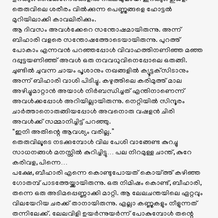
തെരുവിലെ ശരീരം വിൽക്കുന്ന പെണ്ണുങ്ങളെ ഹോട്ടൽ
മുറിയിലാക്കി കാവലിരിക്കും.
ആ ദിവസം അവൾക്കേറെ സന്തോഷമായിരുന്നു. അന്ന്
ബിഹാരി വളരെ സന്തോഷത്തോടെയായിരുന്നു. പുറത്ത്
പോകാം എന്നവൻ പറഞ്ഞപ്പോൾ വിവാഹത്തിനണിഞ്ഞ മഞ്ഞ
ദപ്പുട്ടയണിഞ്ഞ് അവൾ ഒരു നവവധുവിനെപ്പോലെ ഒരുങ്ങി.
ചുണ്ടിൽ ചുവന്ന ചായം പൂശാനും നഖങ്ങളിൽ ക്യൂട്ടക്‌സിടാനും
അന്ന് ബിഹാരി വാശി പിടിച്ചു. കഴുത്തിലെ കരിമുത്ത് മാല
അഴിച്ചുമാറ്റാൻ അയാൾ നിർബന്ധിച്ചത് എന്തിനാണെന്ന്
അവൾക്കപ്പോൾ അറിയില്ലായിരുന്നു. നെറ്റിയിൽ സിന്ദൂരം
ചാർത്താനൊരുങ്ങിയപ്പോൾ അവനൊരു വഷളൻ ചിരി
അവൾക്ക് സമ്മാനിച്ചിട്ട് പറഞ്ഞു.
“ഇനി അതിന്റെ ആവശ്യം വരില്ല.”
തെരുവിലൂടെ നടക്കുമ്പോൾ വില പേശി വാങ്ങേണ്ട കുറച്ചു
സാധനങ്ങൾ മനസ്സിൽ കുറിച്ചിട്ടു… പല നിറമുള്ള ചാന്ത്, കുറേ
കരിവള, പിന്നെ…
പക്ഷേ, ബീഹാരി എന്നെ കൊണ്ടുപോയത് കൊയ്ത്ത് കഴിഞ്ഞ
ഗോതമ്പ് പാടത്തേയ്ക്കായിരുന്നു. ഒരു നിമിഷം കൊണ്ട്, ബീഹാരി,
തന്നെ ഒരു അടിമപ്പെണ്ണാക്കി മാറ്റി. ആ ലേലചന്തയിലെ ഏറ്റവും
വിലയേറിയ ചരക്ക് താനായിരുന്നു. എല്ലാ കണ്ണുകളും നീളുന്നത്
തന്നിലേക്ക്. ലേലവിളി ഉയർന്നുയർന്ന് പോകുമ്പോൾ തന്റെ