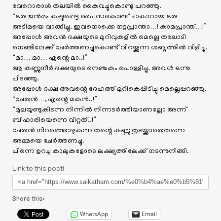
വേറൊരാൾ തലയിൽ കൈവച്ചുകൊണ്ടു പറഞ്ഞു.
“ഒരു ജൻമം കഷ്ടപ്പെട്ട പൈസകൊണ്ട് ചാകാറായ ഒരു
അടിമയെ വാങ്ങിച്ചു. ഇവനൊക്കെ നട്ടപ്രാന്താ…! കാമപ്രാന്ത്…!”
അപ്പോൾ അവൻ ദക്ഷയുടെ മുറിവുകളിൽ മെല്ലെ തലോടി
നെഞ്ചിലേക്ക് ചേർത്തണച്ചുകൊണ്ട് വിറയ്ക്കുന്ന ശബ്ദത്തിൽ വിളിച്ചു.
“മാ… മാ… എന്റെ മാ..!”
ആ കണ്ണുനീർ ദക്ഷയുടെ നെഞ്ചകം പൊള്ളിച്ചു. അവൾ ഒന്നു
പിടഞ്ഞു.
അപ്പോൾ ദക്ഷ അവന്റെ ദേഹത്ത് മുറികെപ്പിടിച്ചു മെല്ലെപ്പറഞ്ഞു.
“ചേതൻ…, എന്റെ മകൻ..!”
“മുലയുണ്ടുകിടന്ന നിന്നിൽ നിന്നടർത്തിയാണല്ലോ അന്ന്
ബീഹാരിയെന്നെ വിറ്റത്..!”
ചേതൻ നിറഞ്ഞൊഴുകുന്ന തന്റെ കണ്ണു തുടയ്ക്കാതെതന്നെ
അമ്മയെ ചേർത്തണച്ചു.
പിന്നെ ഉറച്ച കാലുകളോടെ ലക്ഷ്യത്തിലേക്ക് നടന്നുനീങ്ങി.
Link to this post!
Share this:
WhatsApp
Email