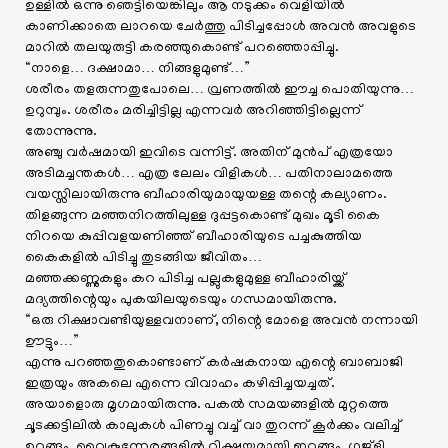
ഉള്ളിൽ ഒന്നു ഞെട്ടിയെങ്കിലും ആ നടുക്കം വെളിയിൽ
കാണിക്കാതെ ലാറയെ ചേർത്തു പിടിച്ചപ്പോൾ അവൻ അവളുടെ
മാറിൽ തലയുരുട്ടി കരഞ്ഞുകൊണ്ട് പറഞ്ഞൊപ്പിച്ചു.
“നാളെ… ദക്ഷാമാ… നിങ്ങളുമുണ്ട്…”
ശരീരം തളരുന്നതുപോലെ… വ്രണത്തിൽ ഈച്ച പൊതിയുന്നു…
ഉറുമ്പും. ശരീരം മരിച്ചിട്ടില്ല എന്നവർ അറിഞ്ഞിട്ടില്ലെന്ന്
തോന്നുന്നു.
അഞ്ചു വർഷമായി ഇവിടെ വന്നിട്ട്. അതിന് മുൻപ് എത്രയോ
അടിമച്ചന്തകൾ… എത്ര ലേലം വിളികൾ… പതിനാലാമത്തെ
വയസ്സിലായിരുന്നു ബീഹാരിയുമായുയള്ള തന്റെ കല്യാണം.
തിളങ്ങുന്ന മഞ്ഞനിറത്തിലുള്ള ദുപ്പട്ടകൊണ്ട് മുഖം മൂടി കൈ
നിറയെ കുപ്പിവളയണിഞ്ഞ് ബീഹാരിയുടെ പച്ചകുത്തിയ
കൈകളിൽ പിടിച്ചു തുടങ്ങിയ ജീവിതം…
മഞ്ഞക്കണ്ണുകളും കറ പിടിച്ച പല്ലുകളുമുള്ള ബീഹാരിയ്ക്ക്
മദ്യത്തിന്റെയും പുകയിലയുടെയും ഗന്ധമായിരുന്നു.
“ഒരു റിക്ഷാവണ്ടിയുള്ളവനാണ്, നിന്റെ മോളെ അവൻ നന്നായി
ഊട്ടും…”
എന്നു പറഞ്ഞതുകൊണ്ടാണ് കർഷകനായ എന്റെ ബാബാജി
ഇത്രയും അകലെ എന്നെ വിവാഹം കഴിപ്പിച്ചയച്ചത്.
അയാളൊരു മൃഗമായിരുന്നു. പകൽ സമയങ്ങളിൽ മുറ്റത്തെ
ചൂടക്കട്ടിലിൽ കാലുകൾ പിണച്ചു വച്ച് വാ തുറന്ന് കൂർക്കം വലിച്ച്
ഉറങ്ങും. വൈകുന്നേരങ്ങളിൽ റിക്ഷയുമായി ഇറങ്ങും. ഗുജ്‌ളി