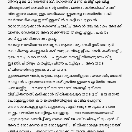
നിറവുമുള്ള മാദകത്തിടമ്പ്. ഗോതമ്പ് മണികളിട്ട് പുളിപ്പിച്ച
വീഞ്ഞുമായി അവൾ തന്റെ ശരീരം മാർവാഡികൾക്ക് മത്ത്
വിതയ്ക്കാൻ കൊടുത്തു. അടിമപ്പെണ്ണുങ്ങളെ വരുതിയിലാക്കി
മാർവാഡികളെ തുണിത്തുമ്പിൽ കെട്ടി വാ മുഴുവൻ
സുഗന്ധമുറുക്കാൻ കൊണ്ട് ചുവപ്പിച്ച് അവൾ ആ ലോകം അടക്കി
വാണു. ദേശങ്ങൾ അവൾക്ക് അതിര് കല്പിച്ചില്ല… പകരം
സ്വർണ്ണക്കിഴികൾ കാഴ്ചവച്ചു.
പെട്ടെന്നായിരുന്നു അവളുടെ ആരോഗ്യം നശിച്ചത്. തലമുടി
കൊഴിഞ്ഞു. കണ്ണുകൾ കുഴിഞ്ഞു, കവിളെല്ല് പൊങ്ങി. കരിവാളിച്ച
മുഖം മറച്ച് കുറേ നാൾ… പതുക്കെ മനസ്സ് നിയന്ത്രണം വിട്ടു
തുടങ്ങി. ചിരിയും കരച്ചിലും ചീത്ത പറച്ചിലും… അവരുടെ
ജീവിതത്തിന്റെ തുടക്കമായിരുന്നു.
പ്രായമായപ്പോൾ, ആരും ആവശ്യക്കാരില്ലാതായപ്പോൾ, ജോലി
ചെയ്യാൻ പറ്റാതായപ്പോൾ ഒരിടുങ്ങിയ ഇരുണ്ട മുറിയിലവരെ
ചങ്ങലയ്ക്കിട്ടു… മരണമുറിയെന്നാണ് ഞങ്ങളീ മുറിയെ
വിളിച്ചിരുന്നത്. മരിക്കാൻ വിധിക്കപ്പെട്ടവരുടെ മുറി. ഒരു ജനൽ
പോലുമില്ലാത്ത കരിങ്കൽഭിത്തിയുടെ കാളിമ പേറുന്ന
മരണഗന്ധമുള്ള മുറി. വല്ലപ്പോഴും എറിഞ്ഞുകൊടുക്കുന്ന ഒരു
കഷ്ണം പഴകിയ റൊട്ടിയും വെള്ളവും… ഓരോരുത്തരെയായി
ചാട്ടവാറുകൊണ്ടടിച്ച് ആ നരകത്തിലേക്ക് വലിച്ചെറിയും മുൻപ്
അവർ നോക്കുന്ന ഒരു നോട്ടമുണ്ട്… ജീവിക്കാനുള്ള അത്യാർത്തി
പിടിച്ച നോട്ടം… രുദാലിയും നോക്കിയിരുന്നു. അവളുടെ