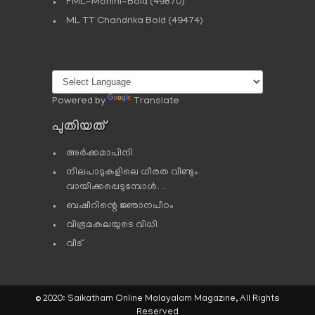
FML-Mohini-Bold
(49870)
ML TT Chandrika Bold
(49474)
Powered by
Translate
പുതിയത്
അർക്കമാപിനി
നിലപാടുകളിലെ ധീരത വീണ്ടും
വായിക്കപ്പെടുമ്പോള്‍…
ബഷീറിന്റെ ജ്ഞാനപീഠം
വിഭ്രമകലയുടെ വിധി
വീട്
© 2020: Saikatham Online Malayalam Magazine, All Rights
Reserved