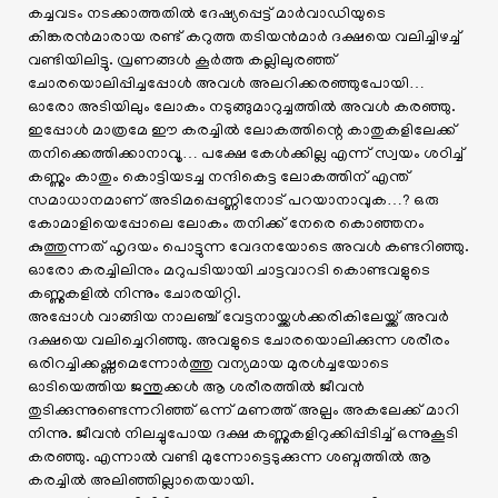
കച്ചവടം നടക്കാത്തതിൽ ദേഷ്യപ്പെട്ട് മാർവാഡിയുടെ
കിങ്കരൻമാരായ രണ്ട് കറുത്ത തടിയൻമാർ ദക്ഷയെ വലിച്ചിഴച്ച്
വണ്ടിയിലിട്ടു. വ്രണങ്ങൾ കൂർത്ത കല്ലിലുരഞ്ഞ്
ചോരയൊലിപ്പിച്ചപ്പോൾ അവൾ അലറിക്കരഞ്ഞുപോയി…
ഓരോ അടിയിലും ലോകം നടുങ്ങുമാറുച്ചത്തിൽ അവൾ കരഞ്ഞു.
ഇപ്പോൾ മാത്രമേ ഈ കരച്ചിൽ ലോകത്തിന്റെ കാതുകളിലേക്ക്
തനിക്കെത്തിക്കാനാവൂ… പക്ഷേ കേൾക്കില്ല എന്ന് സ്വയം ശഠിച്ച്
കണ്ണും കാതും കൊട്ടിയടച്ച നന്ദികെട്ട ലോകത്തിന് എന്ത്
സമാധാനമാണ് അടിമപ്പെണ്ണിനോട് പറയാനാവുക…? ഒരു
കോമാളിയെപ്പോലെ ലോകം തനിക്ക് നേരെ കൊഞ്ഞനം
കുത്തുന്നത് ഹൃദയം പൊട്ടുന്ന വേദനയോടെ അവൾ കണ്ടറിഞ്ഞു.
ഓരോ കരച്ചിലിനും മറുപടിയായി ചാട്ടവാറടി കൊണ്ടവളുടെ
കണ്ണുകളിൽ നിന്നും ചോരയിറ്റി.
അപ്പോൾ വാങ്ങിയ നാലഞ്ച് വേട്ടനായ്ക്കൾക്കരികിലേയ്ക്ക് അവർ
ദക്ഷയെ വലിച്ചെറിഞ്ഞു. അവളുടെ ചോരയൊലിക്കുന്ന ശരീരം
ഒരിറച്ചിക്കഷ്ണമെന്നോർത്തു വന്യമായ മുരൾച്ചയോടെ
ഓടിയെത്തിയ ജന്തുക്കൾ ആ ശരീരത്തിൽ ജീവൻ
തുടിക്കുന്നുണ്ടെന്നറിഞ്ഞ് ഒന്ന് മണത്ത് അല്പം അകലേക്ക് മാറി
നിന്നു. ജീവൻ നിലച്ചുപോയ ദക്ഷ കണ്ണുകളിറുക്കിപ്പിടിച്ച് ഒന്നുകൂടി
കരഞ്ഞു. എന്നാൽ വണ്ടി മുന്നോട്ടെടുക്കുന്ന ശബ്ദത്തിൽ ആ
കരച്ചിൽ അലിഞ്ഞില്ലാതെയായി.