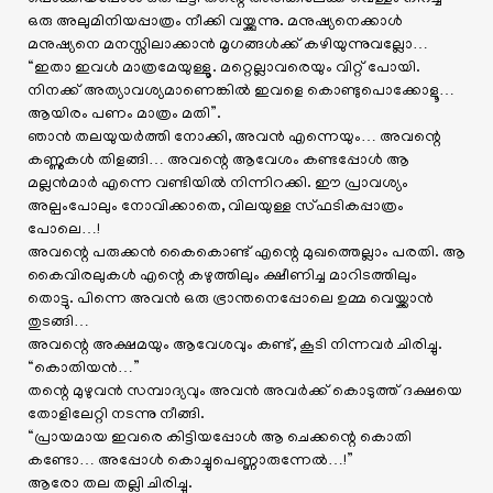
ഒരു അലുമിനിയപ്പാത്രം നീക്കി വയ്ക്കുന്നു. മനുഷ്യനെക്കാൾ
മനുഷ്യനെ മനസ്സിലാക്കാൻ മൃഗങ്ങൾക്ക് കഴിയുന്നുവല്ലോ…
“ഇതാ ഇവൾ മാത്രമേയുള്ളൂ. മറ്റെല്ലാവരെയും വിറ്റ് പോയി.
നിനക്ക് അത്യാവശ്യമാണെങ്കിൽ ഇവളെ കൊണ്ടുപൊക്കോളൂ…
ആയിരം പണം മാത്രം മതി”.
ഞാൻ തലയുയർത്തി നോക്കി, അവൻ എന്നെയും… അവന്റെ
കണ്ണുകൾ തിളങ്ങി… അവന്റെ ആവേശം കണ്ടപ്പോൾ ആ
മല്ലൻമാർ എന്നെ വണ്ടിയിൽ നിന്നിറക്കി. ഈ പ്രാവശ്യം
അല്പംപോലും നോവിക്കാതെ, വിലയുള്ള സ്ഫടികപ്പാത്രം
പോലെ…!
അവന്റെ പരുക്കൻ കൈകൊണ്ട് എന്റെ മുഖത്തെല്ലാം പരതി. ആ
കൈവിരലുകൾ എന്റെ കഴുത്തിലും ക്ഷീണിച്ച മാറിടത്തിലും
തൊട്ടു. പിന്നെ അവൻ ഒരു ഭ്രാന്തനെപ്പോലെ ഉമ്മ വെയ്ക്കാൻ
തുടങ്ങി…
അവന്റെ അക്ഷമയും ആവേശവും കണ്ട്, കൂടി നിന്നവർ ചിരിച്ചു.
“കൊതിയൻ…”
തന്റെ മുഴുവൻ സമ്പാദ്യവും അവൻ അവർക്ക് കൊടുത്ത് ദക്ഷയെ
തോളിലേറ്റി നടന്നു നീങ്ങി.
“പ്രായമായ ഇവരെ കിട്ടിയപ്പോൾ ആ ചെക്കന്റെ കൊതി
കണ്ടോ… അപ്പോൾ കൊച്ചുപെണ്ണാരുന്നേൽ…!”
ആരോ തല തല്ലി ചിരിച്ചു.