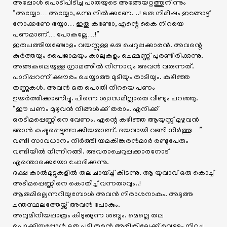
അപ്പോൾ പൊടിപിടിച്ച പാതയുടെ അങ്ങേയറ്റത്തുനിന്നും
“അയ്യോ… അയ്യോ, ഒന്നു നിൽക്കണേ. ..! ഒരു നിമിഷം ഇങ്ങോട്ട്
നോക്കണേ ഭയ്യാ… ഇതു കണ്ടോ, എന്റെ കൈ നിറയെ
പണമാണ്… പോകല്ലേ…!”
ഇരുപത്തിയഞ്ചോളം വയസ്സുള്ള ഒരു ചെറുപ്പക്കാരൻ. അവന്റെ
കുർത്തയും പൈജാമയും കാലുകളും ചെമ്മണ്ണ് പുരണ്ടിരിക്കുന്നു.
അങ്ങകലെയുള്ള ഗ്രാമത്തിൽ നിന്നാവും അവൻ വരുന്നത്.
പാറിപ്പറന്ന് ക്ഷൗരം ചെയ്യാത്ത മുടിയും താടിയും. കുഴിഞ്ഞ
തണ്ണുകൾ. അവൻ ഒരു പൊതി നിറയെ പണം
ഉയർത്തിക്കാണിച്ചു. പിന്നെ ശ്വാസമില്ലാതെ വീണ്ടും പറഞ്ഞു.
“ഈ പണം മുഴുവൻ നിങ്ങൾക്ക് തരാം. എനിക്ക്
ഒരടിമപ്പെണ്ണിനെ വേണം. എന്റെ കഴിഞ്ഞ ആയുസ്സ് മുഴുവൻ
ഞാൻ കഷ്ടപ്പെട്ടുണ്ടാക്കിയതാണ്. ദയവായി വണ്ടി നിർത്തൂ…”
വണ്ടി സാവധാനം നിർത്തി യമകിങ്കരൻമാർ രണ്ടുപേരും
വണ്ടിയിൽ നിന്നിറങ്ങി. അവരാചെറുപ്പക്കാരനോട്
എന്തൊക്കെയോ ചോദിക്കുന്നു.
ദക്ഷ കാൽമുട്ടുകളിൽ തല ചായ്ച്ച് കിടന്നു. ആ യുവാവ് ഒരു കൊച്ച്
അടിമപ്പെണ്ണിനെ കൊതിച്ച് വന്നതാവും..!
ആരുമില്ലെന്നറിയുമ്പോൾ അവൻ നിരാശനാകും. അടുത്ത
ചന്തസ്ഥലത്തേയ്ക്ക് അവൻ പോകും.
അലുമിനിയപ്പാത്രം കിടുങ്ങുന്ന ശബ്ദം. മെല്ലെ തല
പൊക്കിയപ്പോൾ ഒരു പട്ടി തന്റെ അരികിലേക്ക് വെള്ളം നിറച്ച