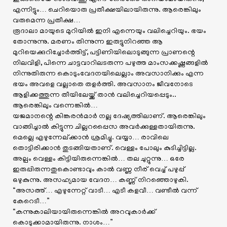
എന്നിട്ടും… ചെറിയൊരു പ്രതീക്ഷയിലായിരുന്നു. ആരെങ്കിലും
വരുമെന്ന പ്രതീക്ഷ…
രൂദാലാ മായുടെ മുറിയിൽ ഇനി എന്നെയും വലിച്ചെറിയും. ഭയം
തോന്നുന്നു. മരണം തിന്നുന്ന ഇരുട്ടുനിറഞ്ഞ ആ
മുറിയെക്കുറിച്ചോർത്തിട്ട്, പട്ടിണിയിലൊടുങ്ങുന്ന പ്രാണന്റെ
നിലവിളി, പിന്നെ ചാട്ടവാറിലടരുന്ന പഴുത്ത മാംസക്കഷ്ണങ്ങളിൽ
നിന്നുതിരുന്ന കൊടുംവേദനയിലെല്ലാം അവസാനിക്കും എന്ന
ഭയം അവളെ വല്ലാതെ തളർത്തി. അവസാനം ജീവനോടെ
ആളിക്കത്തുന്ന തീയിലേയ്ക്ക് താൻ വലിച്ചെറിയപ്പെടും..
ആരെങ്കിലും വന്നെങ്കിൽ…
യജമാനന്റെ കിങ്കരൻമാർ നല്ല ദേഷ്യത്തിലാണ്. ആരെങ്കിലും
വാങ്ങിച്ചാൽ കിട്ടുന്ന ചില്ലറപ്പൈസ അവർക്കുള്ളതായിരുന്നു.
മെല്ലെ എഴുന്നേല്ക്കാൻ ശ്രമിച്ചു. വയ്യാ… രാവിലെ
തൊട്ടിരിക്കാൻ തുടങ്ങിയതാണ്. വെള്ളം പോലും കുടിച്ചിട്ടില്ല.
അല്പം വെള്ളം കിട്ടിയിരുന്നെങ്കിൽ… തല ചുറ്റുന്നു… ഒരേ
ഇരുപ്പിരുന്നതുകൊണ്ടാവും കാൽ വണ്ണ നീര് വെച്ച് പഴുപ്പ്
ഒഴുകുന്നു. അസഹ്യമായ വേദന… കണ്ണ് നിറഞ്ഞൊഴുകി.
“അസത്ത്… എഴുന്നേറ്റ് വാടീ… എടീ കളവീ… വണ്ടീൽ വന്ന്
കേറെടീ…”
“കന്നുകാലിയായിരുന്നെങ്കിൽ അറവുകാർക്ക്
കൊടുക്കാമായിരുന്നു. നാശം…”