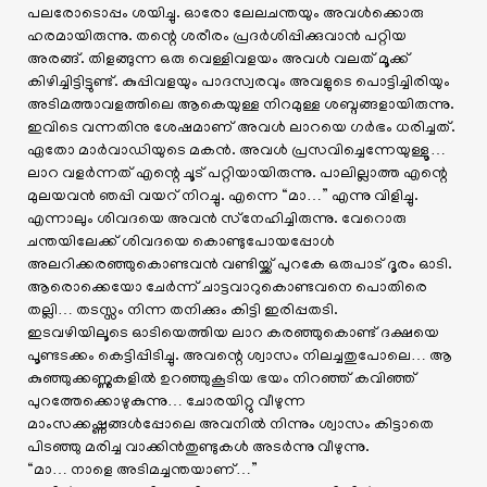
പലരോടൊപ്പം ശയിച്ചു. ഓരോ ലേലചന്തയും അവൾക്കൊരു
ഹരമായിരുന്നു. തന്റെ ശരീരം പ്രദർശിപ്പിക്കുവാൻ പറ്റിയ
അരങ്ങ്. തിളങ്ങുന്ന ഒരു വെള്ളിവളയം അവൾ വലത് മൂക്ക്
കിഴിച്ചിട്ടിട്ടുണ്ട്. കുപ്പിവളയും പാദസ്വരവും അവളുടെ പൊട്ടിച്ചിരിയും
അടിമത്താവളത്തിലെ ആകെയുള്ള നിറമുള്ള ശബ്ദങ്ങളായിരുന്നു.
ഇവിടെ വന്നതിനു ശേഷമാണ് അവൾ ലാറയെ ഗർഭം ധരിച്ചത്.
ഏതോ മാർവാഡിയുടെ മകൻ. അവൾ പ്രസവിച്ചെന്നേയുള്ളൂ…
ലാറ വളർന്നത് എന്റെ ചൂട് പറ്റിയായിരുന്നു. പാലില്ലാത്ത എന്റെ
മുലയവൻ ഞപ്പി വയറ് നിറച്ചു. എന്നെ “മാ…” എന്നു വിളിച്ചു.
എന്നാലും ശിവദയെ അവൻ സ്‌നേഹിച്ചിരുന്നു. വേറൊരു
ചന്തയിലേക്ക് ശിവദയെ കൊണ്ടുപോയപ്പോൾ
അലറിക്കരഞ്ഞുകൊണ്ടവൻ വണ്ടിയ്ക്ക് പുറകേ ഒരുപാട് ദൂരം ഓടി.
ആരൊക്കെയോ ചേർന്ന് ചാട്ടവാറുകൊണ്ടവനെ പൊതിരെ
തല്ലി… തടസ്സം നിന്ന തനിക്കും കിട്ടി ഇരിപ്പതടി.
ഇടവഴിയിലൂടെ ഓടിയെത്തിയ ലാറ കരഞ്ഞുകൊണ്ട് ദക്ഷയെ
പൂണ്ടടക്കം കെട്ടിപ്പിടിച്ചു. അവന്റെ ശ്വാസം നിലച്ചതുപോലെ… ആ
കുഞ്ഞുക്കണ്ണുകളിൽ ഉറഞ്ഞുകൂടിയ ഭയം നിറഞ്ഞ് കവിഞ്ഞ്
പുറത്തേക്കൊഴുകുന്നു… ചോരയിറ്റു വീഴുന്ന
മാംസക്കഷ്ണങ്ങൾപ്പോലെ അവനിൽ നിന്നും ശ്വാസം കിട്ടാതെ
പിടഞ്ഞു മരിച്ച വാക്കിൻതുണ്ടുകൾ അടർന്നു വീഴുന്നു.
“മാ… നാളെ അടിമച്ചന്തയാണ്…”