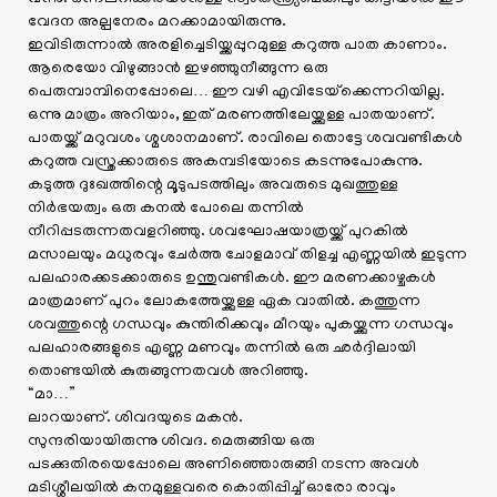
വേദന അല്പനേരം മറക്കാമായിരുന്നു.
ഇവിടിരുന്നാൽ അരളിച്ചെടിയ്ക്കപ്പുറമുള്ള കറുത്ത പാത കാണാം.
ആരെയോ വിഴുങ്ങാൻ ഇഴഞ്ഞുനീങ്ങുന്ന ഒരു
പെരുമ്പാമ്പിനെപ്പോലെ… ഈ വഴി എവിടേയ്‌ക്കെന്നറിയില്ല.
ഒന്നു മാത്രം അറിയാം, ഇത് മരണത്തിലേയ്ക്കുള്ള പാതയാണ്.
പാതയ്ക്ക് മറുവശം ശ്മശാനമാണ്. രാവിലെ തൊട്ടേ ശവവണ്ടികൾ
കറുത്ത വസ്ത്രക്കാരുടെ അകമ്പടിയോടെ കടന്നുപോകുന്നു.
കടുത്ത ദുഃഖത്തിന്റെ മൂടുപടത്തിലും അവരുടെ മുഖത്തുള്ള
നിർഭയത്വം ഒരു കനൽ പോലെ തന്നിൽ
നീറിപ്പടരുന്നതവളറിഞ്ഞു. ശവഘോഷയാത്രയ്ക്ക് പുറകിൽ
മസാലയും മധുരവും ചേർത്ത ചോളമാവ് തിളച്ച എണ്ണയിൽ ഇടുന്ന
പലഹാരക്കടക്കാരുടെ ഉന്തുവണ്ടികൾ. ഈ മരണക്കാഴ്ചകൾ
മാത്രമാണ് പുറം ലോകത്തേയ്ക്കുള്ള ഏക വാതിൽ. കത്തുന്ന
ശവത്തുന്റെ ഗന്ധവും കുന്തിരിക്കവും മീറയും പുകയ്ക്കുന്ന ഗന്ധവും
പലഹാരങ്ങളുടെ എണ്ണ മണവും തന്നിൽ ഒരു ഛർദ്ദിലായി
തൊണ്ടയിൽ കുരുങ്ങുന്നതവൾ അറിഞ്ഞു.
“മാ…”
ലാറയാണ്. ശിവദയുടെ മകൻ.
സുന്ദരിയായിരുന്നു ശിവദ. മെരുങ്ങിയ ഒരു
പടക്കുതിരയെപ്പോലെ അണിഞ്ഞൊരുങ്ങി നടന്ന അവൾ
മടിശ്ശീലയിൽ കനമുള്ളവരെ കൊതിപ്പിച്ച് ഓരോ രാവും