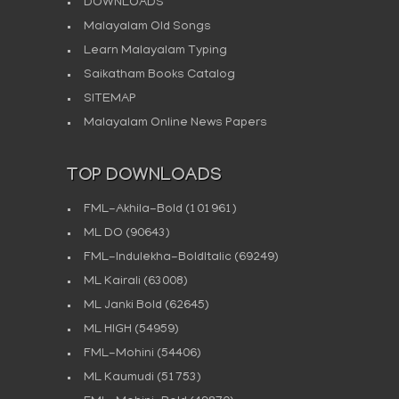
DOWNLOADS
Malayalam Old Songs
Learn Malayalam Typing
Saikatham Books Catalog
SITEMAP
Malayalam Online News Papers
TOP DOWNLOADS
FML-Akhila-Bold
(101961)
ML DO
(90643)
FML-Indulekha-BoldItalic
(69249)
ML Kairali
(63008)
ML Janki Bold
(62645)
ML HIGH
(54959)
FML-Mohini
(54406)
ML Kaumudi
(51753)