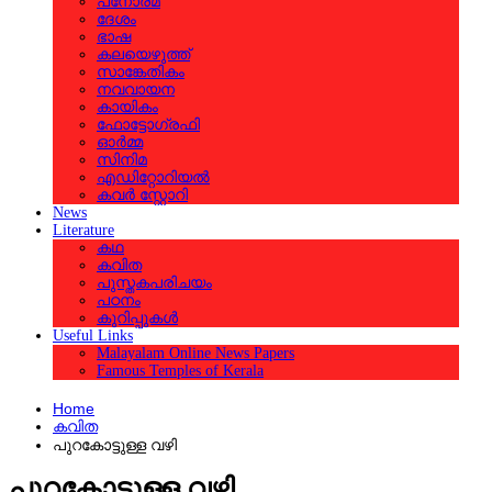
പനോരമ
ദേശം
ഭാഷ
കലയെഴുത്ത്
സാങ്കേതികം
നവവായന
കായികം
ഫോട്ടോഗ്രഫി
ഓര്‍മ്മ
സിനിമ
എഡിറ്റോറിയല്‍
കവര്‍ സ്റ്റോറി
News
Literature
കഥ
കവിത
പുസ്തകപരിചയം
പഠനം
കുറിപ്പുകള്‍
Useful Links
Malayalam Online News Papers
Famous Temples of Kerala
Home
കവിത
പുറകോട്ടുള്ള വഴി
പുറകോട്ടുള്ള വഴി