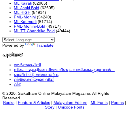
ML Kairali
(62965)
ML Janki Bold
(62605)
ML HIGH
(54914)
FML-Mohini
(54240)
ML Kaumudi
(51714)
FML-Mohini-Bold
(49717)
ML TT Chandrika Bold
(49444)
Powered by
Translate
പുതിയത്
അർക്കമാപിനി
നിലപാടുകളിലെ ധീരത വീണ്ടും വായിക്കപ്പെടുമ്പോള്‍…
ബഷീറിന്റെ ജ്ഞാനപീഠം
വിഭ്രമകലയുടെ വിധി
വീട്
© 2020: Saikatham Online Malayalam Magazine, All Rights
Reserved
Books
|
Feature & Articles
|
Malayalam Editors
|
ML Fonts
|
Poems
|
Story
|
Unicode Fonts