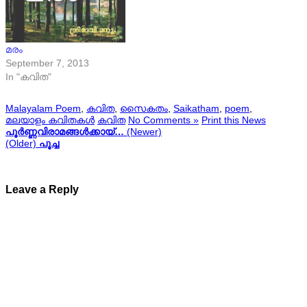
മരം
September 7, 2013
In "കവിത"
Malayalam Poem
,
കവിത
,
സൈകതം
,
Saikatham
,
poem
,
മലയാളം കവിതകൾ
കവിത
No Comments »
Print this News
പൂർണ്ണവിരാമങ്ങൾക്കായ്…
(Newer)
(Older)
പൂച്ച
Leave a Reply