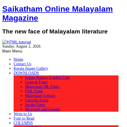
Saikatham Online Malayalam
Magazine
The new face of Malayalam literature
Sunday, August 2, 2026
Main Menu
Home
Contact Us
Kerala Image Gallery
DOWNLOADS
Indian Rupees Symbol Font
General Fonts
Malayalam ML Fonts
FML Fonts
Malayalam Editors
Unicode Fonts
Jacobs Fonts
Microsoft and Google
Write to Us
Font to Read
COLUMNS